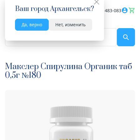
Ваш город
Архангельск
?
Весь сайт
8182 483-083
Да, верно
Нет, изменить
По названию...
Макслер Спирулина Органик таб
0,5г №180