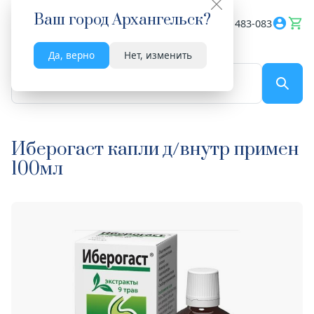
Ваш город
Архангельск
?
Весь сайт
8182 483-083
Да, верно
Нет, изменить
По названию...
Иберогаст капли д/внутр примен
100мл