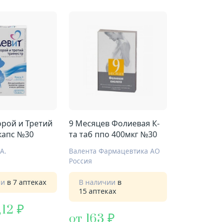
орой и Третий
9 Месяцев Фолиевая К-
капс №30
та таб ппо 400мкг №30
А.
Валента Фармацевтика АО
Россия
ии
в 7 аптеках
В наличии
в
15 аптеках
,12
от 163