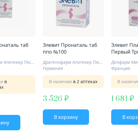
онаталь таб
Элевит Пронаталь таб
Элевит Пл
ппо №100
Первый Тр
ппо №30
Драгенофарм Апотекер Пюшль ГмбХ
Драгенофарм Апотекер Пюшль ГмбХ
Делфарм Мил
Германия
Франция
ии
в
В наличии
в 2 аптеках
В налич
ах
3 526
1 681
В корзину
В кор
зину