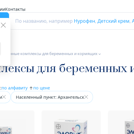
ии
Контакты
г
По названию, например
Нурофен
,
Детский крем
,
таминные комплексы для беременных и кормящих
лексы для беременных 
:
по алфавиту
по цене
и
Населенный пункт: Архангельск