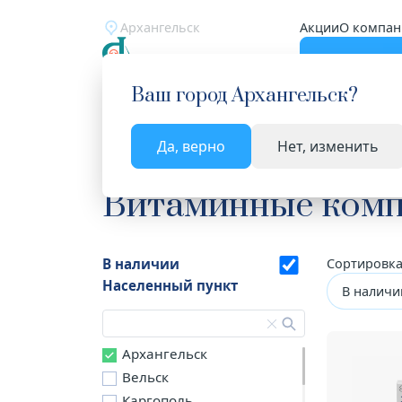
Архангельск
Акции
О компан
Катало
Ваш город
Архангельск
?
Да, верно
Нет, изменить
Главная
Каталог
Витамины и минералы
Ви
Витаминные комп
В наличии
Сортировка
Населенный пункт
В наличи
Архангельск
Вельск
Каргополь