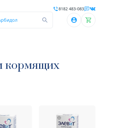
8182 483-083
Арбидол
и кормящих