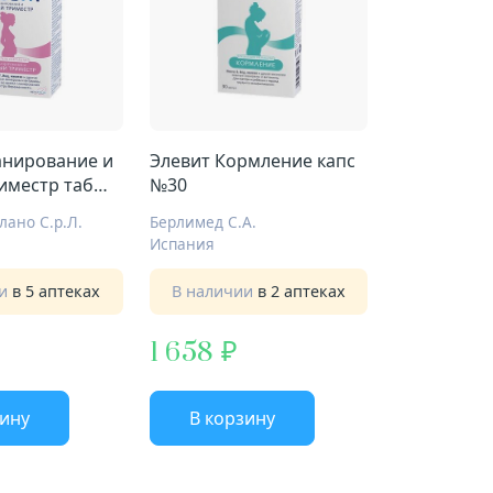
анирование и
Элевит Кормление капс
иместр таб
№30
ано С.р.Л.
Берлимед С.А.
Испания
ии
в 5 аптеках
В наличии
в 2 аптеках
1 658
зину
В корзину