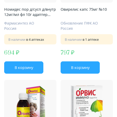
Номидес пор д/сусп д/внутр
Овирелис капс 75мг №10
12мг/мл фл 10г адаптер
шприц стаканчик
Фармасинтез АО
Обновление ПФК АО
Россия
Россия
В наличии
в 4 аптеках
В наличии
в 1 аптеке
694
797
В корзину
В корзину