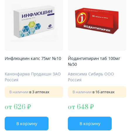
Инфлюцеин капс 75мг №10
Йодантипирин таб 100мг
№50
Канонфарма Продакшн ЗАО
Авексима Сибирь ООО
Россия
Россия
В наличии
в 3 аптеках
В наличии
в 16 аптеках
от 626
от 648
В корзину
В корзину