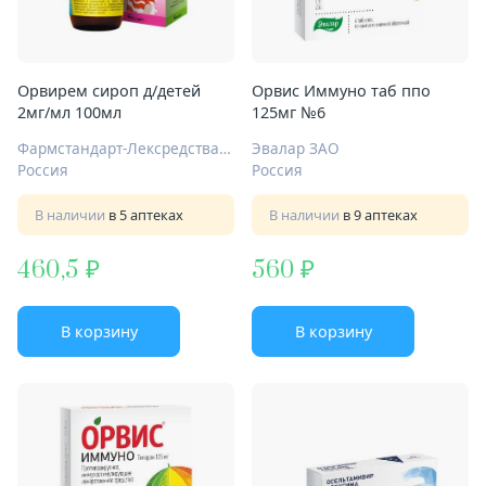
Орвирем сироп д/детей
Орвис Иммуно таб ппо
2мг/мл 100мл
125мг №6
Фармстандарт-Лексредства ОАО Курск
Эвалар ЗАО
Россия
Россия
В наличии
в 5 аптеках
В наличии
в 9 аптеках
460,5
560
В корзину
В корзину