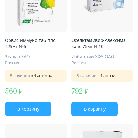
Орвис Иммуно таб ппо
Осельтамивир-Авексима
125мг №6
капс 75мг №10
Эвалар ЗАО
Ирбитский ХФЗ ОАО
Россия
Россия
В наличии
в 4 аптеках
В наличии
в 1 аптеке
560
792
В корзину
В корзину