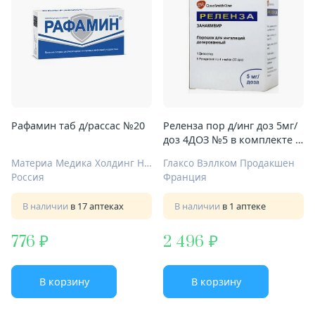
Рафамин таб д/рассас №20
Реленза пор д/инг доз 5мг/
доз 4ДОЗ №5 в комплекте с
ингалятором
Материа Медика Холдинг НПФ ООО
Глаксо Вэллком Продакшен
Россия
Франция
В наличии
в 17 аптеках
В наличии
в 1 аптеке
776
2 496
В корзину
В корзину