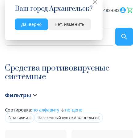
Ваш город
Архангельск
?
Весь сайт
8182 483-083
Да, верно
Нет, изменить
По названию...
Средства противовирусные
системные
Фильтры
Сортировка:
по алфавиту
по цене
В наличии
Населенный пункт: Архангельск