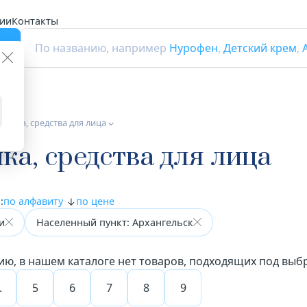
ии
Контакты
г
По названию, например
Нурофен
,
Детский крем
,
етика, средства для лица
ка, средства для лица
:
по алфавиту
по цене
и
Населенный пункт: Архангельск
ию, в нашем каталоге нет товаров, подходящих под вы
.
5
6
7
8
9