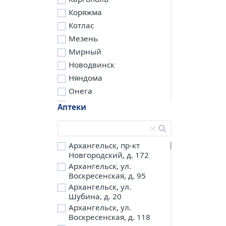
Коряжма
Котлас
Мезень
Мирный
Новодвинск
Няндома
Онега
Северодвинск
Аптеки
Сольвычегодск
Шенкурск
д. Бережная
Архангельск, пр-кт
Новгородский, д. 172
д. Петариха
Архангельск, ул.
д. Согра
Воскресенская, д. 95
п. Березник
Архангельск, ул.
п. Боброво
Шубина, д. 20
Архангельск, ул.
п. Вычегодский
Воскресенская, д. 118
п. Двинской,