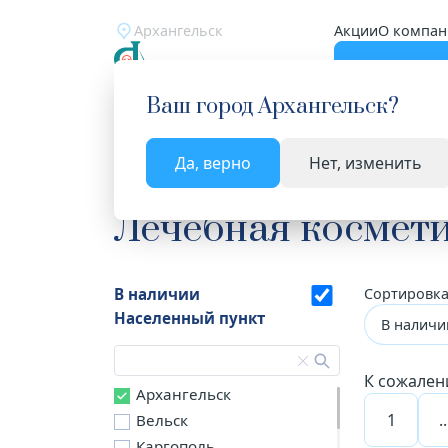
Архангельск
Акции
О компан
Катало
Ваш город
Архангельск
?
Да, верно
Нет, изменить
Главная
Каталог
Косметика
Лечебная косм
Лечебная космети
В наличии
Сортировка
Населенный пункт
В наличи
К сожален
Архангельск
1
..
Вельск
Каргополь