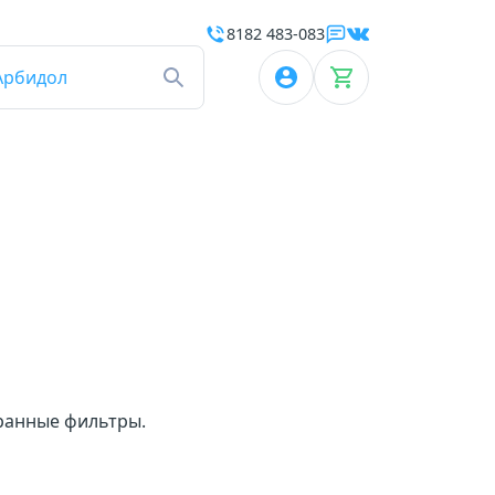
8182 483-083
Арбидол
бранные фильтры.