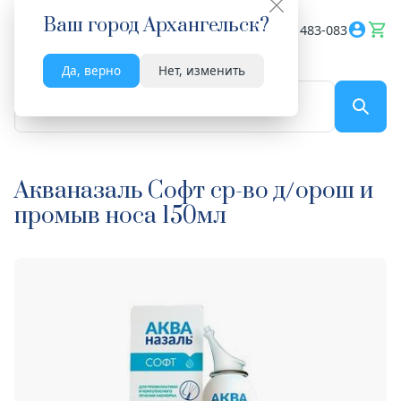
Ваш город
Архангельск
?
Весь сайт
8182 483-083
Да, верно
Нет, изменить
По названию...
Акваназаль Софт ср-во д/орош и
промыв носа 150мл