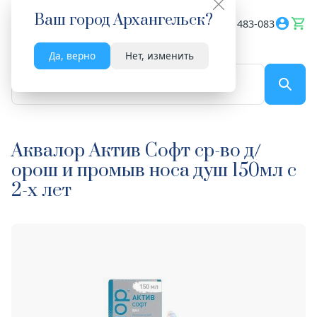
Ваш город
Архангельск
?
Весь сайт
8182 483-083
Да, верно
Нет, изменить
По названию...
Аквалор Актив Софт ср-во д/
орош и промыв носа душ 150мл с
2-х лет