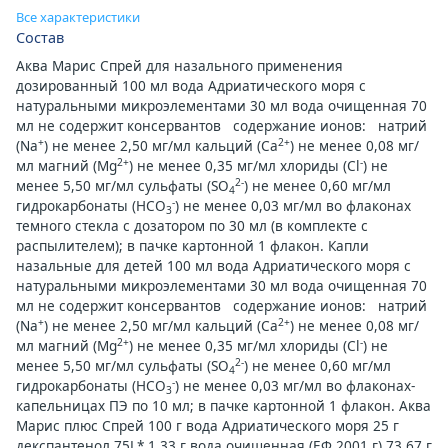
Все характеристики
Состав
Аква Марис Спрей для назального применения
дозированный 100 мл вода Адриатического моря с
натуральными микроэлементами 30 мл вода очищенная 70
мл не содержит консервантов содержание ионов: натрий
+
2+
(Na
) не менее 2,50 мг/мл кальций (Ca
) не менее 0,08 мг/
2+
-
мл магний (Mg
) не менее 0,35 мг/мл хлориды (Cl
) не
2-
менее 5,50 мг/мл сульфаты (SO
) не менее 0,60 мг/мл
4
-
гидрокарбонаты (HCO
) не менее 0,03 мг/мл во флаконах
3
темного стекла с дозатором по 30 мл (в комплекте с
распылителем); в пачке картонной 1 флакон. Капли
назальные для детей 100 мл вода Адриатического моря с
натуральными микроэлементами 30 мл вода очищенная 70
мл не содержит консервантов содержание ионов: натрий
+
2+
(Na
) не менее 2,50 мг/мл кальций (Ca
) не менее 0,08 мг/
2+
-
мл магний (Mg
) не менее 0,35 мг/мл хлориды (Cl
) не
2-
менее 5,50 мг/мл сульфаты (SO
) не менее 0,60 мг/мл
4
-
гидрокарбонаты (HCO
) не менее 0,03 мг/мл во флаконах-
3
капельницах ПЭ по 10 мл; в пачке картонной 1 флакон. Аква
Марис плюс Спрей 100 г вода Адриатического моря 25 г
декспантенол 75L* 1,33 г вода очищенная (ЕФ 2001 г) 73,67 г