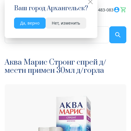
Ваш город
Архангельск
?
Весь сайт
8182 483-083
Да, верно
Нет, изменить
По названию...
Аква Марис Стронг спрей д/
местн примен 30мл д/горла