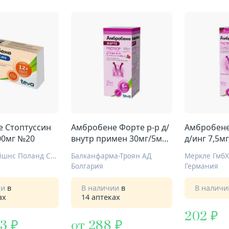
 Стоптуссин
Амбробене Форте р-р д/
Амбробене
00мг №20
внутр примен 30мг/5мл
д/инг 7,5м
120мл
Тева Оперейшнс Поланд Сп. з о.о.
Балканфарма-Троян АД
Меркле ГмбХ
Болгария
Германия
ии
в
В наличии
в
В налич
ах
14 аптеках
202
,3
от 288