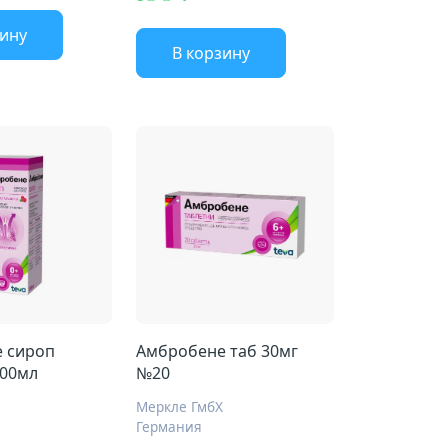
зину
В корзину
 сироп
Амбробене таб 30мг
100мл
№20
Меркле ГмбХ
Германия