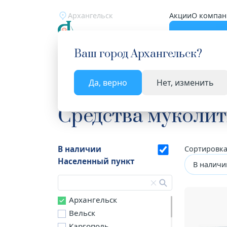
Архангельск
Акции
О компан
Катало
Ваш город
Архангельск
?
Да, верно
Нет, изменить
Главная
Каталог
Лекарства и БАД
Средств
Средства муколи
В наличии
Сортировка
Населенный пункт
В наличи
Архангельск
Вельск
Каргополь