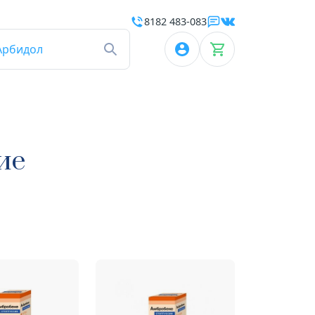
8182 483-083
Арбидол
ие