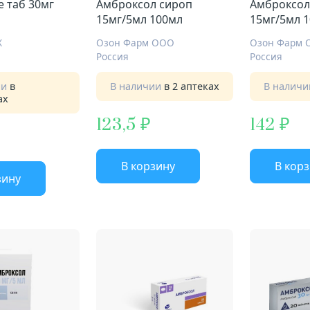
 таб 30мг
Амброксол сироп
Амброксол
15мг/5мл 100мл
15мг/5мл 
Х
Озон Фарм ООО
Озон Фарм 
Россия
Россия
ии
в
В наличии
в 2 аптеках
В налич
ах
123,5
142
В корзину
В кор
зину