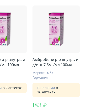
 р-р внутрь и
Амбробене р-р внутрь и
г/мл 100мл
д/инг 7,5мг/мл 100мл
Меркле ГмбХ
Германия
ии
в 2 аптеках
В наличии
в
16 аптеках
183