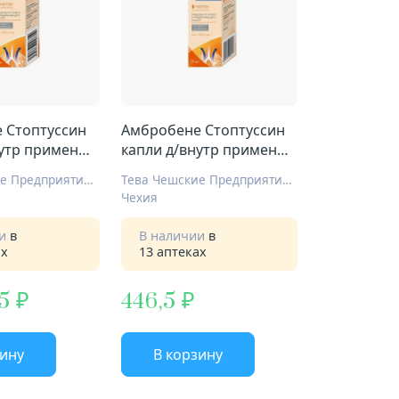
 Стоптуссин
Амбробене Стоптуссин
нутр примен
капли д/внутр примен
/мл 10мл
4мг+100мг/мл 25мл
Тева Чешские Предприятия С.р.О.
Тева Чешские Предприятия С.р.О.
Чехия
ии
в
В наличии
в
ах
13 аптеках
5
446,5
зину
В корзину