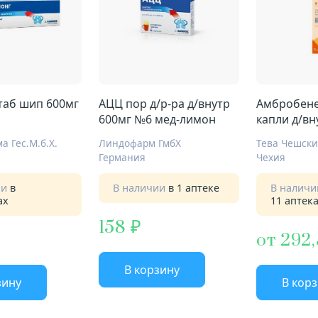
таб шип 600мг
АЦЦ пор д/р-ра д/внутр
Амбробене
600мг №6 мед-лимон
капли д/в
4мг+100мг
а Геc.М.б.Х.
Линдофарм ГмбХ
Германия
Чехия
ии
в
В наличии
в 1 аптеке
В налич
ах
11 аптек
158
от 292,
В корзину
зину
В кор