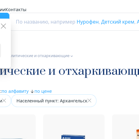
ии
Контакты
г
По названию, например
Нурофен
,
Детский крем
,
а муколитические и отхаркивающие
тические и отхаркивающ
:
по алфавиту
по цене
и
Населенный пункт: Архангельск