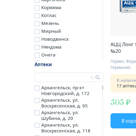
Коряжма
Котлас
Мезень
Мирный
Новодвинск
АЦЦ Лонг 
Няндома
№20
Онега
Гермес Фарм
Северодвинск
Аптеки
Германия
Сольвычегодск
Шенкурск
В налич
17 аптек
д. Бережная
Архангельск, пр-кт
Новгородский, д. 172
д. Петариха
Архангельск, ул.
505
д. Согра
Воскресенская, д. 95
п. Березник
Архангельск, ул.
п. Боброво
Шубина, д. 20
В кор
Архангельск, ул.
п. Вычегодский
Воскресенская, д. 118
п. Двинской,