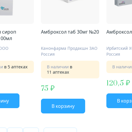
 сироп
Амброксол таб 30мг №20
Амброксол
100мл
 ООО
Канонфарма Продакшн ЗАО
Ирбитский 
Россия
Россия
ии
в 5 аптеках
В наличии
в
В налич
11 аптеках
120,5
75
зину
В кор
В корзину