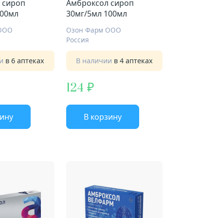
 сироп
Амброксол сироп
100мл
30мг/5мл 100мл
ООО
Озон Фарм ООО
Россия
ии
в 6 аптеках
В наличии
в 4 аптеках
124
зину
В корзину