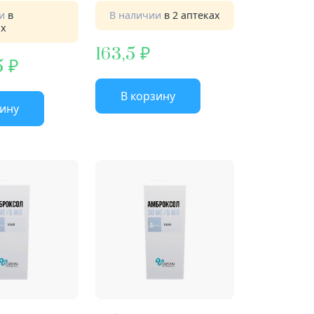
ии
в
В наличии
в 2 аптеках
ах
163,5
5
В корзину
зину