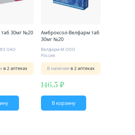
 таб 30мг №20
Амброксол-Велфарм таб
30мг №20
ХФЗ ОАО
Велфарм-М ООО
Россия
ии
в 2 аптеках
В наличии
в 2 аптеках
146,5
зину
В корзину