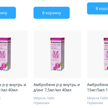
В кор
зину
В корзину
 р-р внутрь и
Амбробене р-р внутрь и
Амбробене
г/мл 40мл
д/инг 7,5мг/мл 40мл
15мг/5мл 
Х
Меркле ГмбХ
Меркле ГмбХ
Германия
Германия