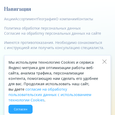
Навигация
Акции
Ассортимент
География
О компании
Контакты
Политика обработки персональных данных
Согласие на обработку персональных данных на сайте
Имеются противопоказания. Необходимо ознакомиться
с инструкцией или получить консультацию специалиста.
© 2023—2026 Все права защищены.
Мы используем технологию Cookies и сервиса
Адрес
Яндекс-метрика для оптимизации работы веб-
сайта, анализа трафика, персонализации
Архангельск, ул. Папанина, д. 19 (вход в здание со стороны
контента, помогающую нам сделать его удобнее
автоцентра «Тойота»)
для вас. Продолжая использовать наш сайт,
вы даете
согласие на обработку
Приемная Генерального директора
пользовательских данных с использованием
Телефон
+7 (8182) 63-60-31
технологии Cookies
.
Факс
+7 (8182) 68-66-71
Согласен
Эл. почта
office@aptekaf.ru