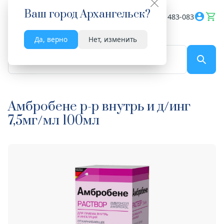
Ваш город
Архангельск
?
Весь сайт
8182 483-083
Да, верно
Нет, изменить
По названию...
Амбробене р-р внутрь и д/инг
7,5мг/мл 100мл