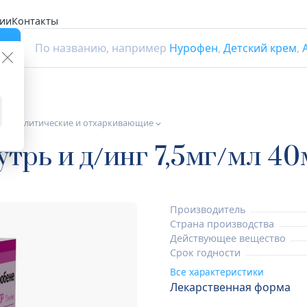
ии
Контакты
г
По названию, например
Нурофен
,
Детский крем
,
а муколитические и отхаркивающие
трь и д/инг 7,5мг/мл 4
Производитель
Страна производства
Действующее вещество
Срок годности
Все характеристики
Лекарственная форма