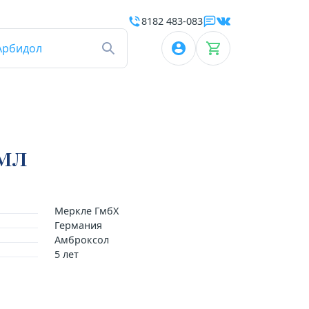
8182 483-083
Арбидол
0мл
Меркле ГмбХ
Германия
Амброксол
5 лет