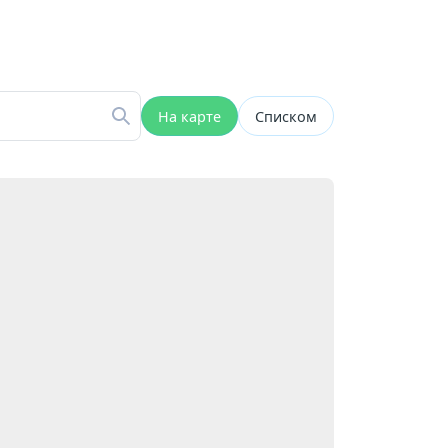
На карте
Списком