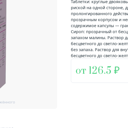
Таблетки: круглые двояков
риской на одной стороне, д
пролонгированного действи
прозрачным корпусом и н
содержимое капсулы — гран
Сироп: прозрачный от бесцв
запахом малины. Раствор д
бесцветного до светло-жел
без запаха. Раствор для вн
бесцветного до светло-желт
от 126.5