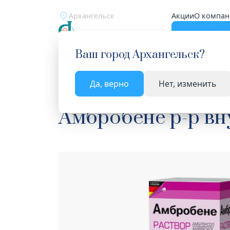
Архангельск
Акции
О компан
Катало
Ваш город
Архангельск
?
Да, верно
Нет, изменить
Главная
Каталог
Лекарства и БАД
Средств
Амбробене р-р вну