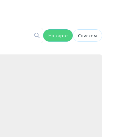
На карте
Списком