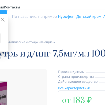
ии
Контакты
г
По названию, например
Нурофен
,
Детский крем
,
а муколитические и отхаркивающие
трь и д/инг 7,5мг/мл 10
Производитель
Страна производства
Действующее вещество
Все характеристики
от 183