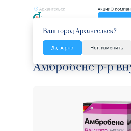
Архангельск
Акции
О компан
Катало
Ваш город
Архангельск
?
Да, верно
Нет, изменить
Главная
Каталог
Лекарства и БАД
Средств
Амбробене р-р вну