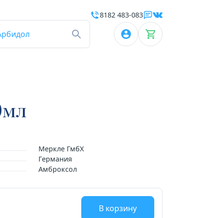
8182 483-083
Арбидол
0мл
Меркле ГмбХ
Германия
Амброксол
В корзину