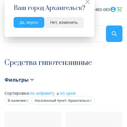
Ваш город
Архангельск
?
Весь сайт
8182 483-083
Да, верно
Нет, изменить
По названию...
Средства гипотензивные
Фильтры
Сортировка:
по алфавиту
по цене
В наличии
Населенный пункт: Архангельск