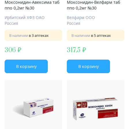
Моксонидин-Авексима таб
Моксонидин-Велфарм таб
ппо 0,2мг №30
ппо 0,2мг №30
Ирбитский ХФЗ ОАО
Велфарм ООО
Россия
Россия
В наличии
в 3 аптеках
В наличии
в 5 аптеках
306
317,5
В корзину
В корзину