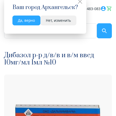
Ваш город
Архангельск
?
Весь сайт
8182 483-083
Да, верно
Нет, изменить
По названию...
Дибазол р-р д/в/в и в/м введ
10мг/мл 1мл №10