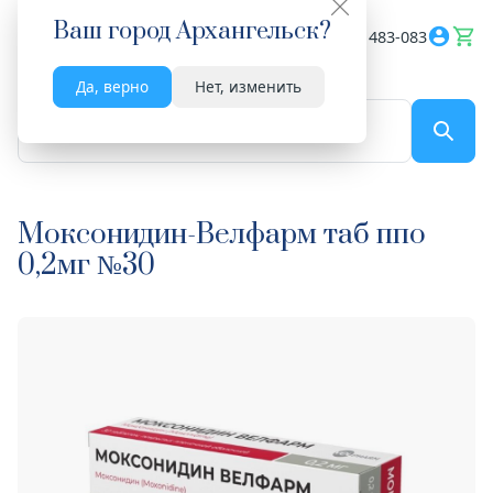
Ваш город
Архангельск
?
Весь сайт
8182 483-083
Да, верно
Нет, изменить
По названию...
Моксонидин-Велфарм таб ппо
0,2мг №30