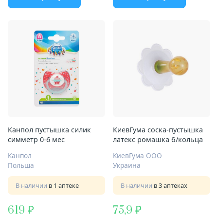
Канпол пустышка силик
КиевГума соска-пустышка
симметр 0-6 мес
латекс ромашка б/кольца
Канпол
КиевГума ООО
Польша
Украина
В наличии
в 1 аптеке
В наличии
в 3 аптеках
619
75,9