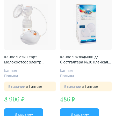
Канпол Изи Старт
Канпол вкладыши д/
молокоотсос электр
бюстгалтера №30 клейкая
Арт.12/201
полоска
Канпол
Канпол
Польша
Польша
В наличии
в 1 аптеке
В наличии
в 1 аптеке
8 996
486
В корзину
В корзину