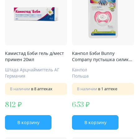
Камистад Бэби гель д/мест
Канпол Бэби Bunny
примен 20мл
Company пустышка силик
симметр Арт.23/268 0-6 мес
Штада Арцнаймиттель АГ
Канпол
Германия
Польша
В наличии
в 8 аптеках
В наличии
в 1 аптеке
812
653
В корзину
В корзину