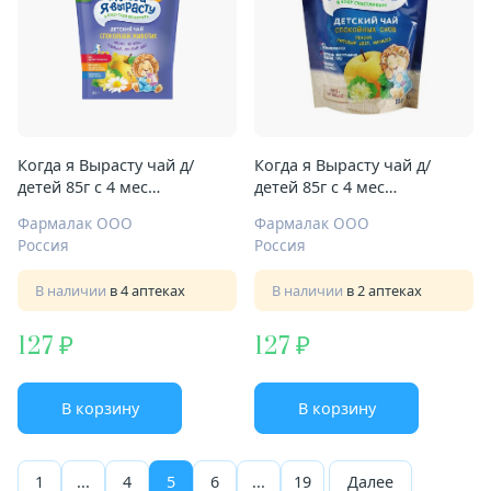
Когда я Вырасту чай д/
Когда я Вырасту чай д/
детей 85г с 4 мес
детей 85г с 4 мес
Спокойный животик
Спокойных снов
Фармалак ООО
Фармалак ООО
Россия
Россия
В наличии
в 4 аптеках
В наличии
в 2 аптеках
127
127
В корзину
В корзину
1
...
4
5
6
...
19
Далее