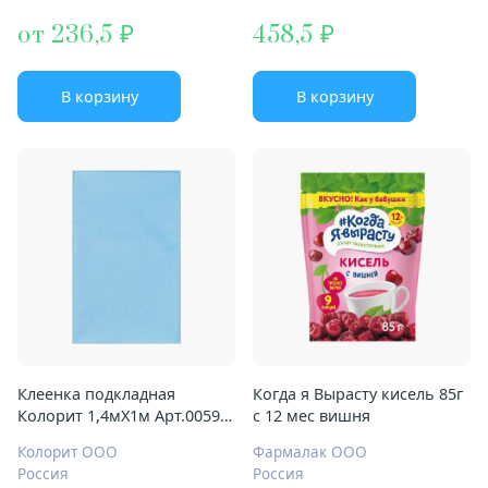
от 236,5
458,5
В корзину
В корзину
Клеенка подкладная
Когда я Вырасту кисель 85г
Колорит 1,4мX1м Арт.0059
с 12 мес вишня
пвх подкл б/окантовки
Колорит ООО
Фармалак ООО
Россия
Россия