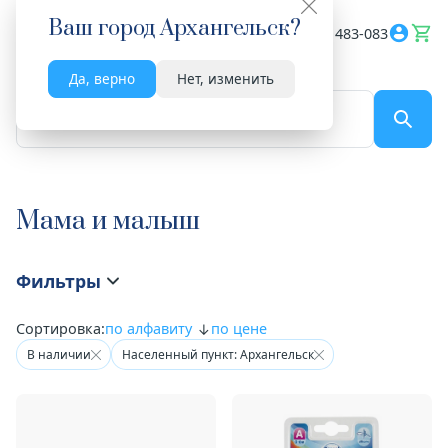
Ваш город
Архангельск
?
Весь сайт
8182 483-083
Да, верно
Нет, изменить
По названию...
Мама и малыш
Фильтры
Сортировка:
по алфавиту
по цене
В наличии
Населенный пункт: Архангельск