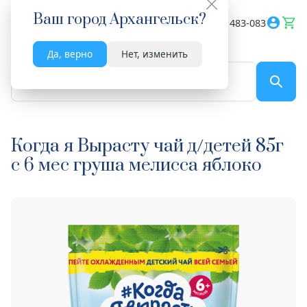
Ваш город
Архангельск
?
Весь сайт
8182 483-083
Да, верно
Нет, изменить
По названию...
Когда я Вырасту чай д/детей 85г
с 6 мес груша мелисса яблоко