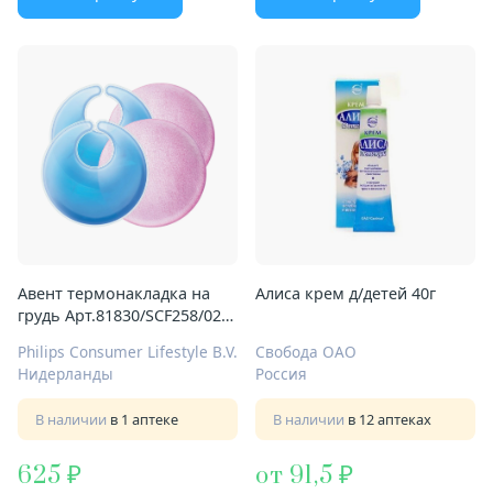
Авент термонакладка на
Алиса крем д/детей 40г
грудь Арт.81830/SCF258/02
№2 2в1
Philips Consumer Lifestyle B.V.
Свобода ОАО
Нидерланды
Россия
В наличии
в 1 аптеке
В наличии
в 12 аптеках
625
от 91,5