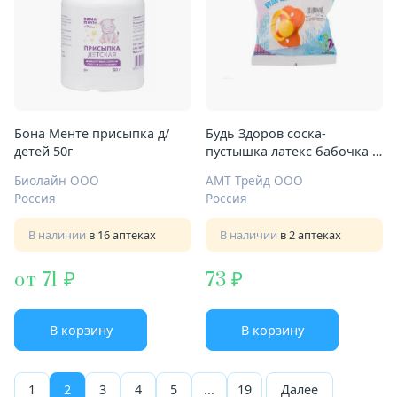
Бона Менте присыпка д/
Будь Здоров соска-
детей 50г
пустышка латекс бабочка с
кольцом
Биолайн ООО
АМТ Трейд ООО
Россия
Россия
В наличии
в 16 аптеках
В наличии
в 2 аптеках
от 71
73
В корзину
В корзину
1
2
3
4
5
...
19
Далее