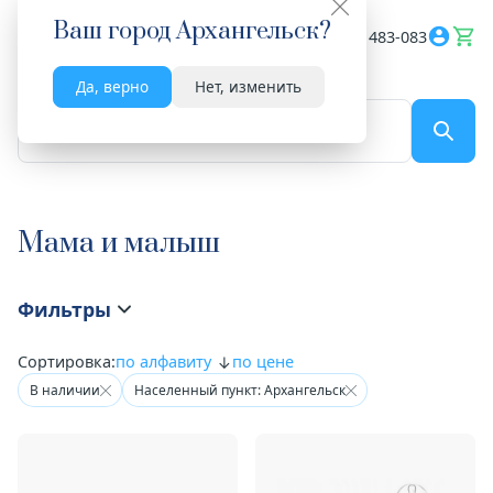
Ваш город
Архангельск
?
Весь сайт
8182 483-083
Да, верно
Нет, изменить
По названию...
Мама и малыш
Фильтры
Сортировка:
по алфавиту
по цене
В наличии
Населенный пункт: Архангельск