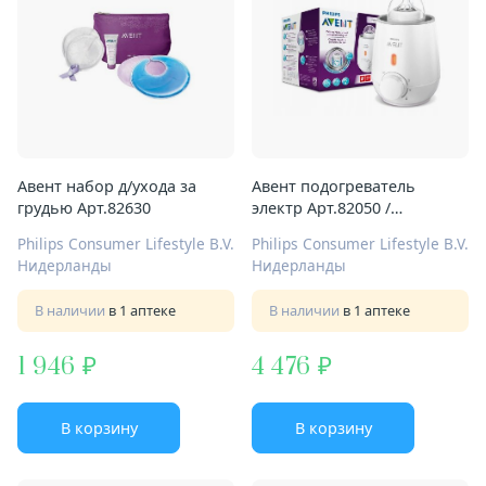
Авент набор д/ухода за
Авент подогреватель
грудью Арт.82630
электр Арт.82050 /
SFC355/00 д/бут
Philips Consumer Lifestyle B.V.
Philips Consumer Lifestyle B.V.
Нидерланды
Нидерланды
В наличии
в 1 аптеке
В наличии
в 1 аптеке
1 946
4 476
В корзину
В корзину