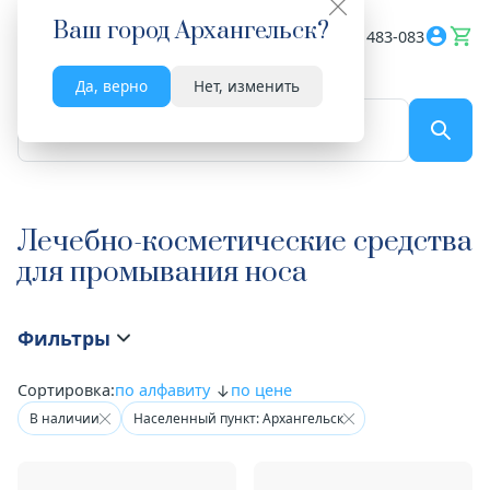
Ваш город
Архангельск
?
Весь сайт
8182 483-083
Да, верно
Нет, изменить
По названию...
Лечебно-косметические средства
для промывания носа
Фильтры
Сортировка:
по алфавиту
по цене
В наличии
Населенный пункт: Архангельск