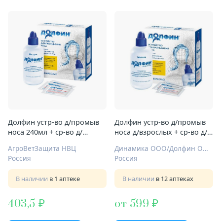
Долфин устр-во д/промыв
Долфин устр-во д/промыв
носа 240мл + ср-во д/
носа д/взрослых + ср-во д/
промыв носа №10
промыв носа 2г №30
АгроВетЗащита НВЦ
Динамика ООО/Долфин ООО
Россия
Россия
В наличии
в 1 аптеке
В наличии
в 12 аптеках
403,5
от 599