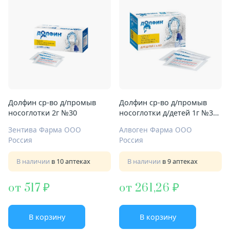
Долфин ср-во д/промыв
Долфин ср-во д/промыв
носоглотки 2г №30
носоглотки д/детей 1г №30
шиповник и солодка
Зентива Фарма ООО
Алвоген Фарма ООО
Россия
Россия
В наличии
в 10 аптеках
В наличии
в 9 аптеках
от 517
от 261,26
В корзину
В корзину