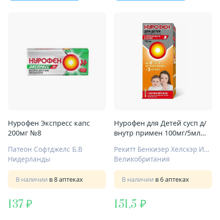
Нурофен Экспресс капс
Нурофен для Детей сусп д/
200мг №8
внутр примен 100мг/5мл
100мл клубника
Патеон Софтджелс Б.В
Рекитт Бенкизер Хелскэр Интернешнл Лтд
Нидерланды
Великобритания
В наличии
в 8 аптеках
В наличии
в 6 аптеках
137
151,5