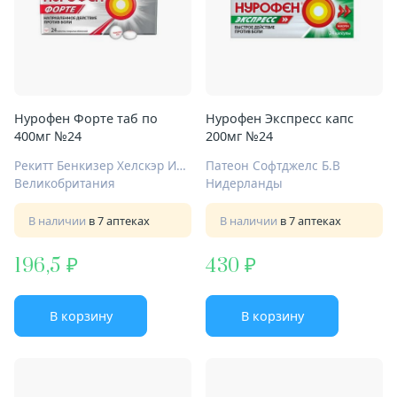
Нурофен Форте таб по
Нурофен Экспресс капс
400мг №24
200мг №24
Рекитт Бенкизер Хелскэр Интернешнл Лтд
Патеон Софтджелс Б.В
Великобритания
Нидерланды
В наличии
в 7 аптеках
В наличии
в 7 аптеках
196,5
430
В корзину
В корзину