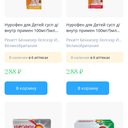
Нурофен для Детей сусп д/
Нурофен для Детей сусп д/
внутр примен 100мг/5мл
внутр примен 100мг/5мл
200мл апельсин
200мл клубника
Рекитт Бенкизер Хелскэр Интернешнл Лтд
Рекитт Бенкизер Хелскэр Интернешнл Лтд
Великобритания
Великобритания
В наличии
в 6 аптеках
В наличии
в 6 аптеках
288
288
В корзину
В корзину