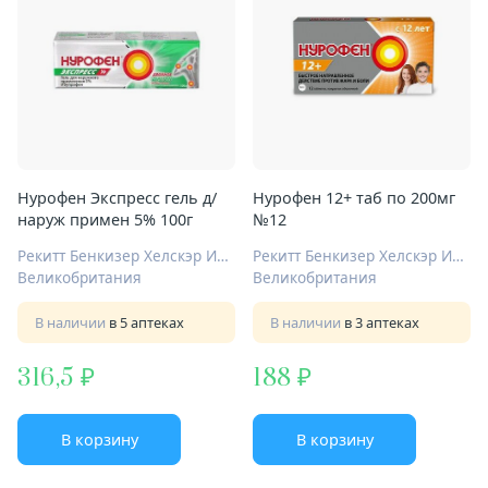
Нурофен Экспресс гель д/
Нурофен 12+ таб по 200мг
наруж примен 5% 100г
№12
Рекитт Бенкизер Хелскэр Интернешнл Лтд
Рекитт Бенкизер Хелскэр Интернешнл Лтд
Великобритания
Великобритания
В наличии
в 5 аптеках
В наличии
в 3 аптеках
316,5
188
В корзину
В корзину