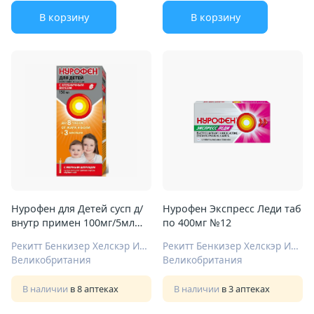
В корзину
В корзину
Нурофен для Детей сусп д/
Нурофен Экспресс Леди таб
внутр примен 100мг/5мл
по 400мг №12
150мл клубника
Рекитт Бенкизер Хелскэр Интернешнл Лтд
Рекитт Бенкизер Хелскэр Интернешнл Лтд
Великобритания
Великобритания
В наличии
в 8 аптеках
В наличии
в 3 аптеках