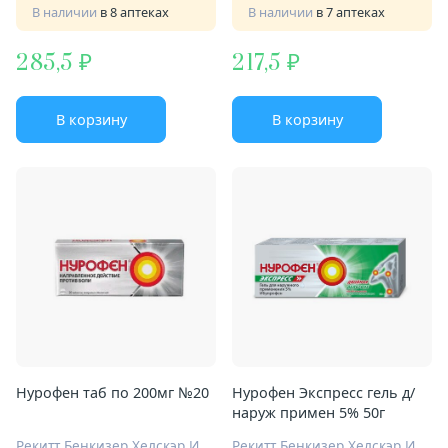
В наличии
в 8 аптеках
В наличии
в 7 аптеках
285,5
217,5
В корзину
В корзину
Нурофен таб по 200мг №20
Нурофен Экспресс гель д/
наруж примен 5% 50г
Рекитт Бенкизер Хелскэр Интернешнл Лтд
Рекитт Бенкизер Хелскэр Интернешнл Лтд