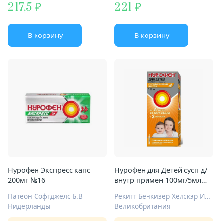
217,5
221
В корзину
В корзину
Нурофен Экспресс капс
Нурофен для Детей сусп д/
200мг №16
внутр примен 100мг/5мл
150мл апельсин
Патеон Софтджелс Б.В
Рекитт Бенкизер Хелскэр Интернешнл Лтд
Нидерланды
Великобритания