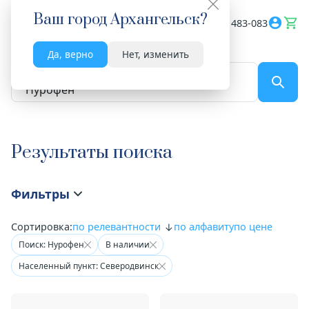
Ваш город
Архангельск
?
Весь сайт
8182 483-083
Да, верно
Нет, изменить
По названию...
Результаты поиска
Фильтры
Сортировка:
по релевантности
по алфавиту
по цене
Поиск: Нурофен
В наличии
Населенный пункт: Северодвинск