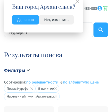
Ваш город
Архангельск
?
Весь сайт
8182 483-083
Да, верно
Нет, изменить
По названию...
Результаты поиска
Фильтры
Сортировка:
по релевантности
по алфавиту
по цене
Поиск: Нурофен
В наличии
Населенный пункт: Архангельск