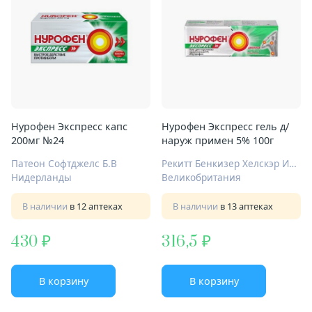
Нурофен Экспресс капс
Нурофен Экспресс гель д/
200мг №24
наруж примен 5% 100г
Патеон Софтджелс Б.В
Рекитт Бенкизер Хелскэр Интернешнл Лтд
Нидерланды
Великобритания
В наличии
в 12 аптеках
В наличии
в 13 аптеках
430
316,5
В корзину
В корзину