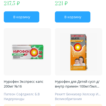
217,5
221
В корзину
В корзину
Нурофен Экспресс капс
Нурофен для Детей сусп д/
200мг №16
внутр примен 100мг/5мл
150мл апельсин
Патеон Софтджелс Б.В
Рекитт Бенкизер Хелскэр Интернешнл Лтд
Нидерланды
Великобритания