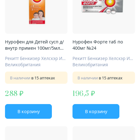
Нурофен для Детей сусп д/
Нурофен Форте таб по
внутр примен 100мг/5мл
400мг №24
200мл клубника
Рекитт Бенкизер Хелскэр Интернешнл Лтд
Рекитт Бенкизер Хелскэр Интернешнл Лтд
Великобритания
Великобритания
В наличии
в 15 аптеках
В наличии
в 15 аптеках
288
196,5
В корзину
В корзину