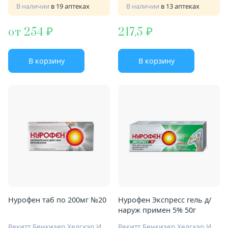
В наличии
в 19 аптеках
В наличии
в 13 аптеках
от 254
217,5
В корзину
В корзину
Нурофен таб по 200мг №20
Нурофен Экспресс гель д/
наруж примен 5% 50г
Рекитт Бенкизер Хелскэр Интернешнл Лтд
Рекитт Бенкизер Хелскэр Интернешнл Лтд