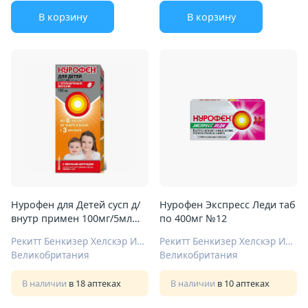
В корзину
В корзину
Нурофен для Детей сусп д/
Нурофен Экспресс Леди таб
внутр примен 100мг/5мл
по 400мг №12
150мл клубника
Рекитт Бенкизер Хелскэр Интернешнл Лтд
Рекитт Бенкизер Хелскэр Интернешнл Лтд
Великобритания
Великобритания
В наличии
в 18 аптеках
В наличии
в 10 аптеках