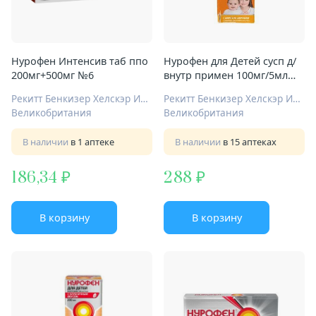
Нурофен Интенсив таб ппо
Нурофен для Детей сусп д/
200мг+500мг №6
внутр примен 100мг/5мл
200мл апельсин
Рекитт Бенкизер Хелскэр Интернешнл Лтд
Рекитт Бенкизер Хелскэр Интернешнл Лтд
Великобритания
Великобритания
В наличии
в 1 аптеке
В наличии
в 15 аптеках
186,34
288
В корзину
В корзину