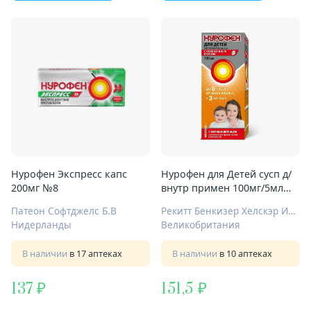
Нурофен Экспресс капс
Нурофен для Детей сусп д/
200мг №8
внутр примен 100мг/5мл
100мл клубника
Патеон Софтджелс Б.В
Рекитт Бенкизер Хелскэр Интернешнл Лтд
Нидерланды
Великобритания
В наличии
в 17 аптеках
В наличии
в 10 аптеках
137
151,5