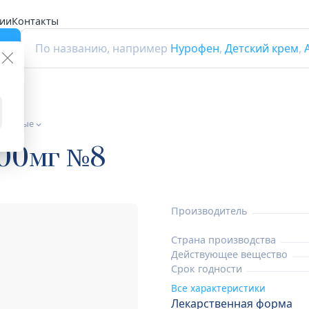
ии
Контакты
г
По названию, например
Нурофен
,
Детский крем
,
стемные
200мг №8
Производитель
Страна производства
Действующее вещество
Срок годности
Все характеристики
Лекарственная форма