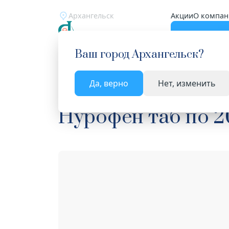
Архангельск
Акции
О компан
Катало
Ваш город
Архангельск
?
Да, верно
Нет, изменить
Главная
Каталог
Лекарства и БАД
НПВС си
Нурофен таб по 