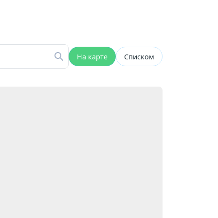
На карте
Списком