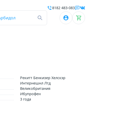
8182 483-083
Арбидол
Рекитт Бенкизер Хелскэр
Интернешнл Лтд
Великобритания
Ибупрофен
3 года