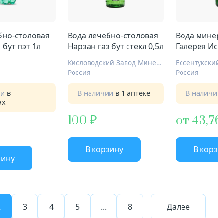
бно-столовая
Вода лечебно-столовая
Вода мине
 бут пэт 1л
Нарзан газ бут стекл 0,5л
Галерея И
Нагутская 
О
Кисловодский Завод Минеральных Вод
Россия
Россия
ии
в
В наличии
в 1 аптеке
В налич
ах
100
от 43,7
В корзину
В кор
зину
2
3
4
5
...
8
Далее