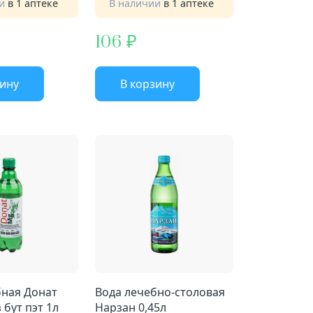
ии
в 1 аптеке
В наличии
в 1 аптеке
106
зину
В корзину
 Донат
Вода лечебно-столовая
 бут пэт 1л
Нарзан 0,45л