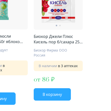
мюсли
Биокор Джели Плюс
50г яблоко
Кисель пор б/сахара 25г
№1 клюква
дукт
Биокор Фирма ООО
Россия
ии
в
В наличии
в 3 аптеках
ах
от 86
В корзину
зину