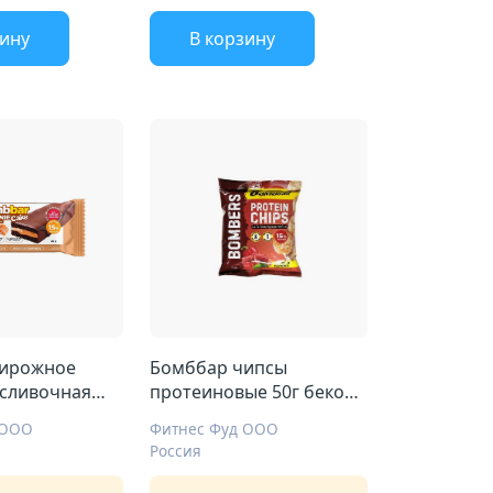
зину
В корзину
пирожное
Бомббар чипсы
 сливочная
протеиновые 50г бекон
с паприкой
 ООО
Фитнес Фуд ООО
Россия