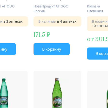
№150 стевия
т АГ ООО
НоваПродукт АГ ООО
Kolinska
Россия
Словения
ии
в 3 аптеках
В наличии
в 4 аптеках
В налич
10 аптек
171,5
от 301,
зину
В корзину
В кор