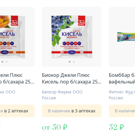
Бомббар б
жели Плюс
Биокор Джели Плюс
вафельный
 б/сахара 25г
Кисель пор б/сахара 25г
сливочный
№1 черника
Фитнес Фуд
рма ООО
Биокор Фирма ООО
Россия
Россия
В налич
ии
в 2 аптеках
В наличии
в 3 аптеках
52
от 50