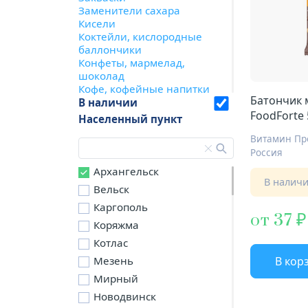
Заменители сахара
Кисели
Коктейли, кислородные
баллончики
Конфеты, мармелад,
шоколад
Кофе, кофейные напитки
Батончик
Леденцы
В наличии
Лечебное питание
FoodForte
Населенный пункт
Мед и продукты
шоколад
Витамин Пр
пчеловодства
Россия
Минеральная вода
Мороженое
Архангельск
Наборы для питания
В налич
Вельск
Напитки функциональные
Соль, сахар
Каргополь
от 37
Спортивное питание
Коряжма
Супы
Котлас
Хлебцы, галеты, крекеры
Хлопья, отруби, каши,
Мезень
В кор
зерно
Мирный
Питание без содержания
Новодвинск
сахара