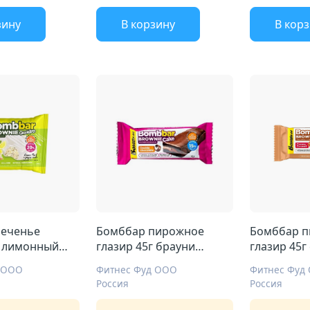
В кор
зину
В корзину
печенье
Бомббар пирожное
Бомббар 
г лимонный
глазир 45г брауни
глазир 45г
ком
двойной шоколад
карамель
 ООО
Фитнес Фуд ООО
Фитнес Фуд
Россия
Россия