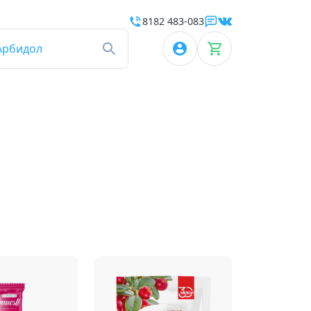
8182 483-083
Арбидол