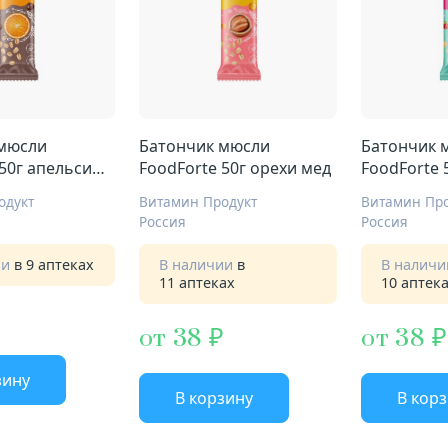
 мюсли
Батончик мюсли
Батончик 
 50г апельсин
FoodForte 50г орехи мед
FoodForte 
клюква
одукт
Витамин Продукт
Витамин Про
Россия
Россия
ии
в 9 аптеках
В наличии
в
В налич
11 аптеках
10 аптек
от 38
от 38
зину
В корзину
В кор