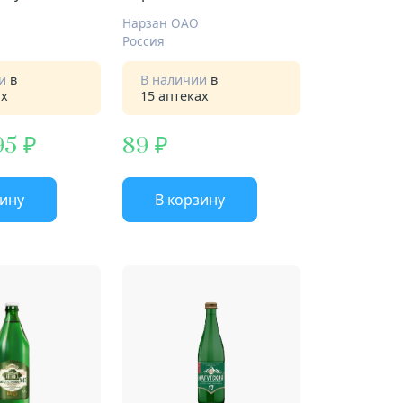
Нарзан ОАО
Россия
ии
в
В наличии
в
ах
15 аптеках
95
89
зину
В корзину