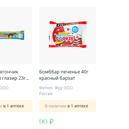
атончик
Бомббар печенье 40г
 глазир 23г
красный бархат
 крем
 ООО
Фитнес Фуд ООО
Россия
ии
в 1 аптеке
В наличии
в 1 аптеке
90