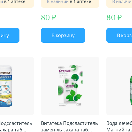
ии
в 1 аптеке
В наличии
в 1 аптеке
В налич
80
80
зину
В корзину
В кор
Подсластитель
Витатека Подсластитель
Вода лечебная
сахара таб
замен-ль сахара таб
Магний газ