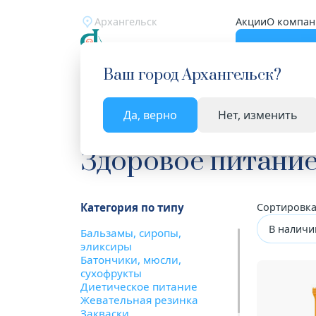
Архангельск
Акции
О компан
Катало
Ваш город
Архангельск
?
Да, верно
Нет, изменить
Главная
Каталог
Здоровое питание
Здоровое питани
Категория по типу
Сортировка
В наличи
Бальзамы, сиропы,
эликсиры
Батончики, мюсли,
сухофрукты
Диетическое питание
Жевательная резинка
Закваски