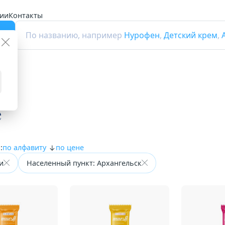
ии
Контакты
г
По названию, например
Нурофен
,
Детский крем
,
е
:
по алфавиту
по цене
и
Населенный пункт: Архангельск