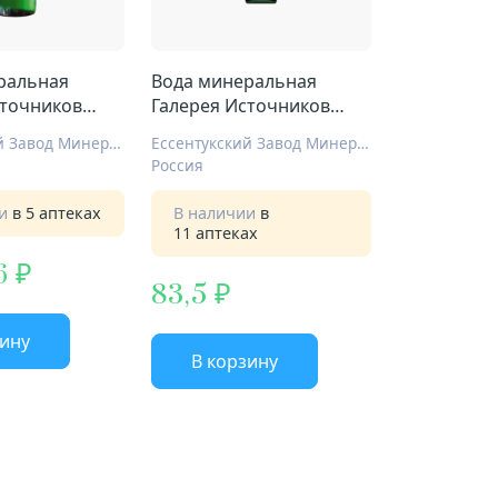
ральная
Вода минеральная
сточников
Галерея Источников
№17 газ 0,45л
Нагутская №17 газ 0,5л
Ессентукский Завод Минеральный Вод
Ессентукский Завод Минеральный Вод
Россия
ии
в 5 аптеках
В наличии
в
11 аптеках
6
83,5
зину
В корзину