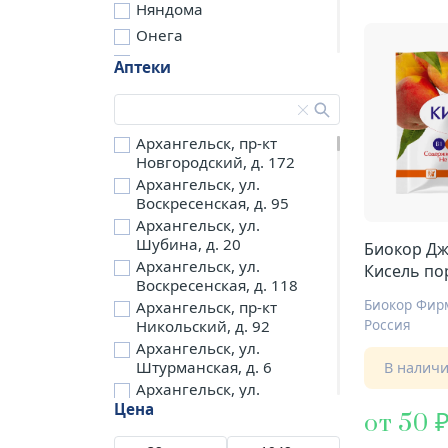
Няндома
Онега
Северодвинск
Аптеки
Сольвычегодск
Шенкурск
д. Бережная
Архангельск, пр-кт
Новгородский, д. 172
д. Петариха
Архангельск, ул.
д. Согра
Воскресенская, д. 95
п. Березник
Архангельск, ул.
п. Боброво
Шубина, д. 20
Биокор Д
Архангельск, ул.
п. Вычегодский
Кисель пор
Воскресенская, д. 118
№1 персик
п. Двинской,
Биокор Фи
Архангельск, пр-кт
Верхнетоемский р-н
Россия
Никольский, д. 92
п. Двинской,
Архангельск, ул.
Холмогорский р-н
Штурманская, д. 6
В налич
п. Емца
Архангельск, ул.
п. Катунино
Целлюлозная, д. 20
Цена
от 50
п. Кизема
Архангельск, ул.