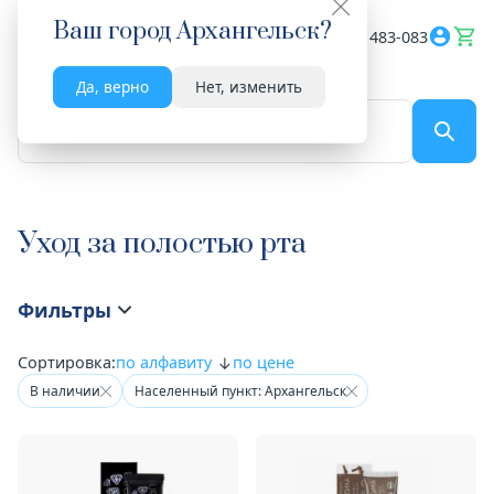
Ваш город
Архангельск
?
Весь сайт
8182 483-083
Да, верно
Нет, изменить
По названию...
Уход за полостью рта
Фильтры
Сортировка:
по алфавиту
по цене
В наличии
Населенный пункт: Архангельск