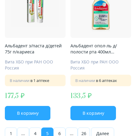
Альбадент з/паста д/детей
Альбадент опол-ль д/
75г п/кариеса
полости рта 400мл
длительное действие
Вита ХБО при РАН ООО
Вита ХБО при РАН ООО
Россия
Россия
В наличии
в 1 аптеке
В наличии
в 6 аптеках
177,5
133,5
В корзину
В корзину
1
...
4
5
6
...
26
Далее