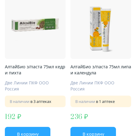
АлтайБио з/паста 75мл кедр
АлтайБио з/паста 75мл липа
и пихта
и календула
Две Линии ПКФ ООО
Две Линии ПКФ ООО
Россия
Россия
В наличии
в 3 аптеках
В наличии
в 1 аптеке
192
236
В корзину
В корзину