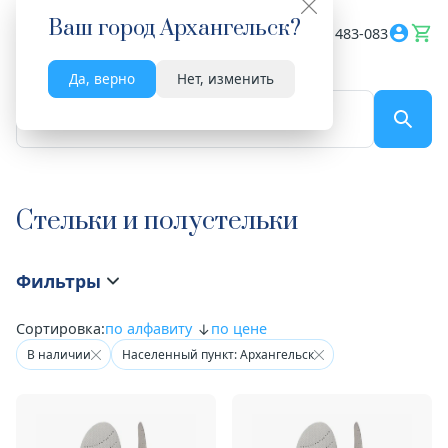
Ваш город
Архангельск
?
Весь сайт
8182 483-083
Да, верно
Нет, изменить
По названию...
Стельки и полустельки
Фильтры
Сортировка:
по алфавиту
по цене
В наличии
Населенный пункт: Архангельск