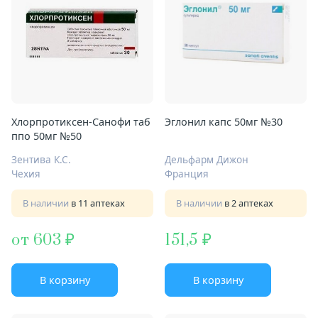
Хлорпротиксен-Санофи таб
Эглонил капс 50мг №30
ппо 50мг №50
Зентива К.С.
Дельфарм Дижон
Чехия
Франция
В наличии
в 11 аптеках
В наличии
в 2 аптеках
от 603
151,5
В корзину
В корзину