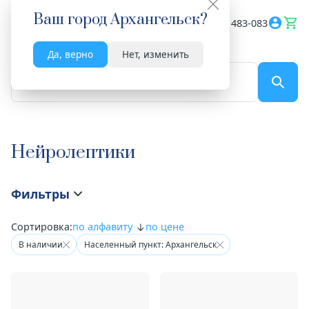
Ваш город
Архангельск
?
Весь сайт
8182 483-083
Да, верно
Нет, изменить
По названию...
Нейролептики
Фильтры
Сортировка:
по алфавиту
по цене
В наличии
Населенный пункт: Архангельск