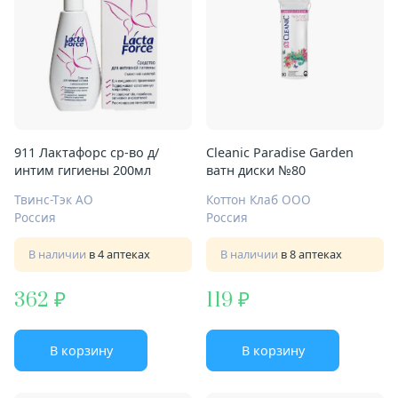
911 Лактафорс ср-во д/
Cleanic Paradise Garden
интим гигиены 200мл
ватн диски №80
Твинс-Тэк АО
Коттон Клаб ООО
Россия
Россия
В наличии
в 4 аптеках
В наличии
в 8 аптеках
362
119
В корзину
В корзину