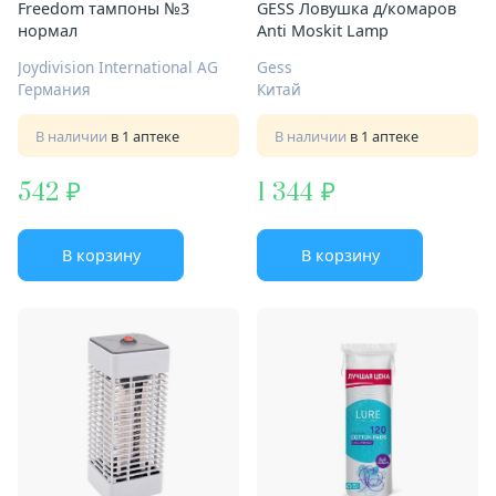
Freedom тампоны №3
GESS Ловушка д/комаров
нормал
Anti Moskit Lamp
Joydivision International AG
Gess
Германия
Китай
В наличии
в 1 аптеке
В наличии
в 1 аптеке
542
1 344
В корзину
В корзину