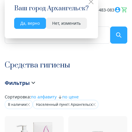
Ваш город
Архангельск
?
Весь сайт
8182 483-083
Да, верно
Нет, изменить
По названию...
Средства гигиены
Фильтры
Сортировка:
по алфавиту
по цене
В наличии
Населенный пункт: Архангельск