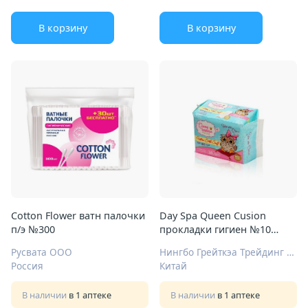
В корзину
В корзину
Cotton Flower ватн палочки
Day Spa Queen Cusion
п/э №300
прокладки гигиен №10
ультра силк софт нормал
Русвата ООО
Нингбо Грейткэа Трейдинг Ко Лтд
Россия
Китай
В наличии
в 1 аптеке
В наличии
в 1 аптеке