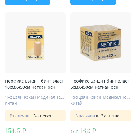
Неофикс Бэнд-Н бинт эласт
Неофикс Бэнд-Н бинт эласт
10смX450см неткан осн
5смX450см неткан осн
Чжэцзян Кэкан Медикал Текнолоджи Ко., Лтд.
Чжэцзян Кэкан Медикал Текнолоджи Ко., Лтд.
Китай
Китай
В наличии
в 3 аптеках
В наличии
в 13 аптеках
154,5
от 132