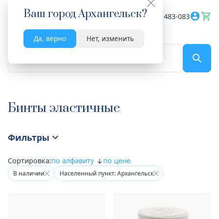
Ваш город
Архангельск
?
Весь сайт
8182 483-083
Да, верно
Нет, изменить
По названию...
Бинты эластичные
Фильтры
Сортировка:
по алфавиту
по цене
В наличии
Населенный пункт: Архангельск