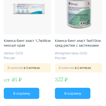
Клинса бинт эласт 1,7мХ6см
Клинса бинт эласт 5мX10см
неосып края
сред растяж с застежками
Эвтекс ООО
Интертекстиль ООО
Россия
Россия
В наличии
в 3 аптеках
В наличии
в 2 аптеках
от 46
357
В корзину
В корзину