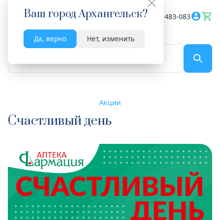
Ваш город
Архангельск
?
Весь сайт
8182 483-083
Да, верно
Нет, изменить
По названию...
Акции
Счастливый день