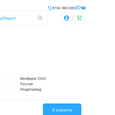
8182 483-083
Арбидол
Велфарм ООО
Россия
Индапамид
В корзину