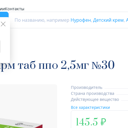
ии
Контакты
г
По названию, например
Нурофен
,
Детский крем
,
ки
рм таб ппо 2,5мг №30
Производитель
Страна производства
Действующее вещество
Все характеристики
145.5