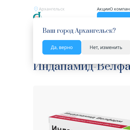
Архангельск
Акции
О компан
Катало
Ваш город
Архангельск
?
Да, верно
Нет, изменить
Главная
Каталог
Лекарства и БАД
Диурети
Индапамид-Велфа