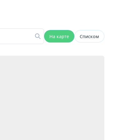
На карте
Списком