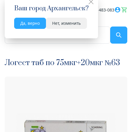
Ваш город
Архангельск
?
Весь сайт
8182 483-083
Да, верно
Нет, изменить
По названию...
Логест таб по 75мкг+20мкг №63