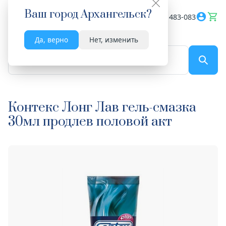
Ваш город
Архангельск
?
Весь сайт
8182 483-083
Да, верно
Нет, изменить
По названию...
Контекс Лонг Лав гель-смазка
30мл продлев половой акт