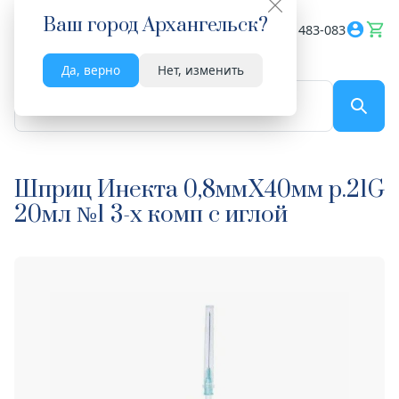
Ваш город
Архангельск
?
Весь сайт
8182 483-083
Да, верно
Нет, изменить
По названию...
Шприц Инекта 0,8ммX40мм р.21G
20мл №1 3-х комп с иглой