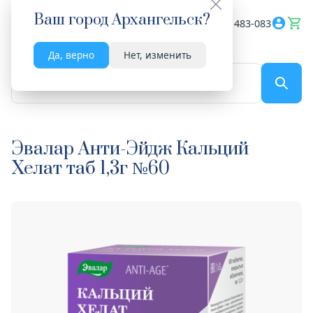
Ваш город
Архангельск
?
Весь сайт
8182 483-083
Да, верно
Нет, изменить
По названию...
Эвалар Анти-Эйдж Кальций
Хелат таб 1,3г №60