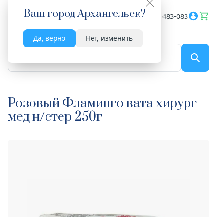
Ваш город
Архангельск
?
Весь сайт
8182 483-083
Да, верно
Нет, изменить
По названию...
Розовый Фламинго вата хирург
мед н/стер 250г