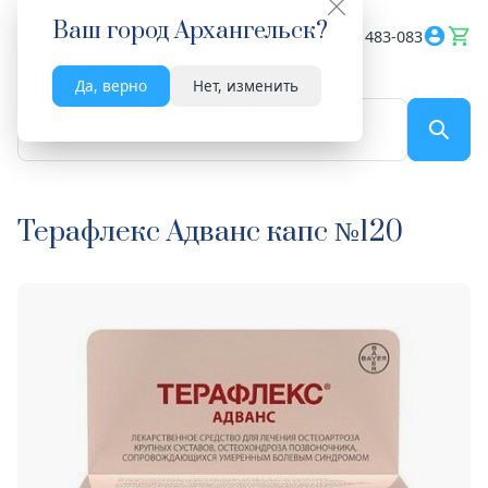
Ваш город
Архангельск
?
Весь сайт
8182 483-083
Да, верно
Нет, изменить
По названию...
Терафлекс Адванс капс №120