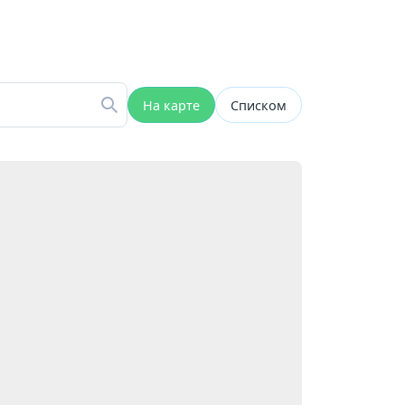
На карте
Списком