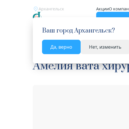
Архангельск
Акции
О компан
Катало
Ваш город
Архангельск
?
Да, верно
Нет, изменить
Главная
Каталог
Медицинские изделия
Ват
Амелия вата хирур