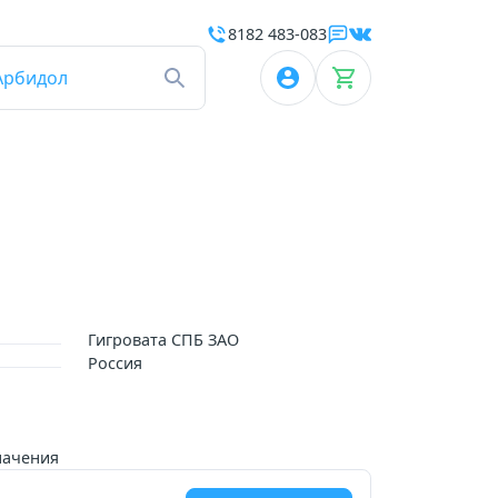
8182 483-083
Арбидол
Гигровата СПБ ЗАО
Россия
начения