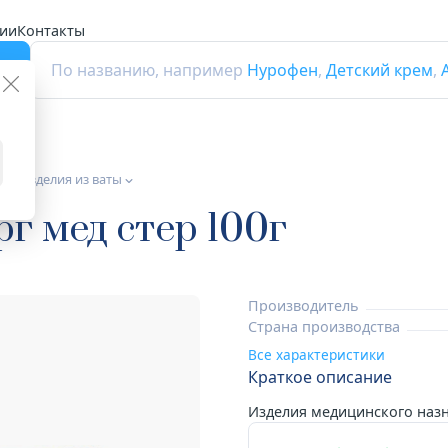
ии
Контакты
г
По названию, например
Нурофен
,
Детский крем
,
а и изделия из ваты
г мед стер 100г
Производитель
Страна производства
Все характеристики
Краткое описание
Изделия медицинского наз