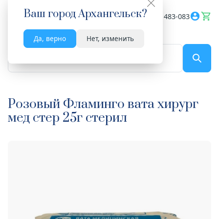
Ваш город
Архангельск
?
Весь сайт
8182 483-083
Да, верно
Нет, изменить
По названию...
Розовый Фламинго вата хирург
мед стер 25г стерил