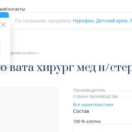
ии
Контакты
г
По названию, например
Нурофен
,
Детский крем
,
а и изделия из ваты
 вата хирург мед н/сте
Производитель
Страна производства
Все характеристики
Состав
100 % хлопок