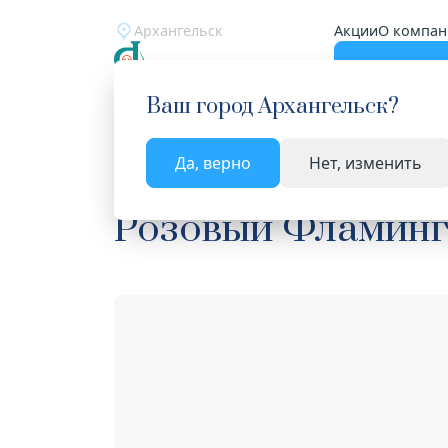
Архангельск
Акции
О компан
Катало
Ваш город
Архангельск
?
Да, верно
Нет, изменить
Главная
Каталог
Медицинские изделия
Ват
Розовый Фламинго