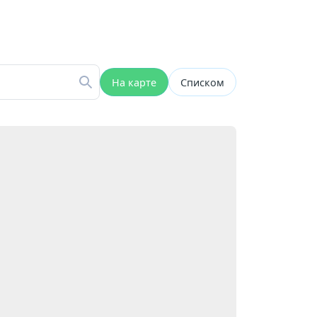
На карте
Списком