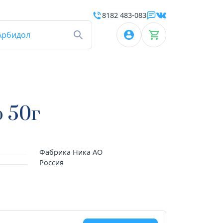
8182 483-083
Арбидол
р 50г
Фабрика Ника АО
Россия