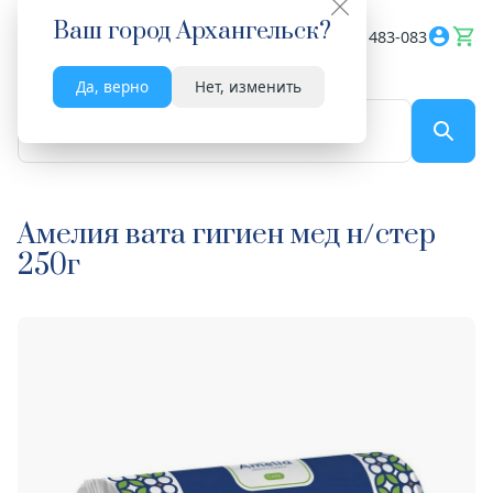
Ваш город
Архангельск
?
Весь сайт
8182 483-083
Да, верно
Нет, изменить
По названию...
Амелия вата гигиен мед н/стер
250г