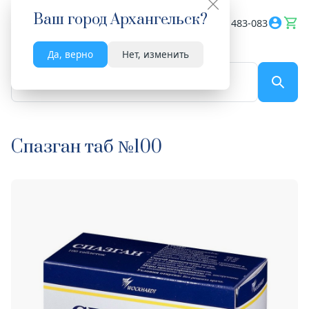
Ваш город
Архангельск
?
Весь сайт
8182 483-083
Да, верно
Нет, изменить
По названию...
Спазган таб №100