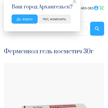
Ваш город
Архангельск
?
Весь сайт
8182 483-083
Да, верно
Нет, изменить
По названию...
Ферменкол гель косметич 30г