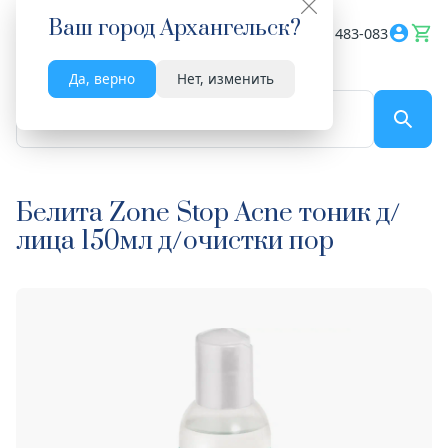
Ваш город
Архангельск
?
Весь сайт
8182 483-083
Да, верно
Нет, изменить
По названию...
Белита Zone Stop Acne тоник д/
лица 150мл д/очистки пор