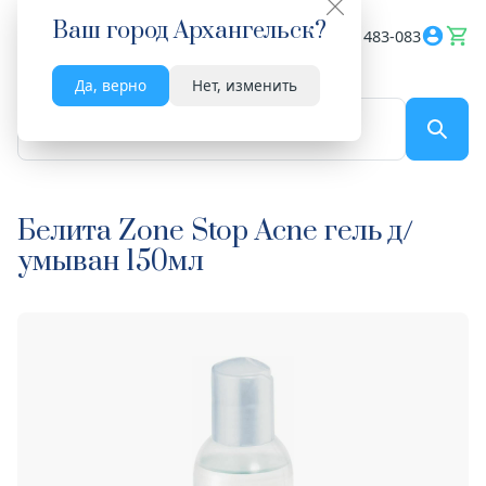
Ваш город
Архангельск
?
Весь сайт
8182 483-083
Да, верно
Нет, изменить
По названию...
Белита Zone Stop Acne гель д/
умыван 150мл