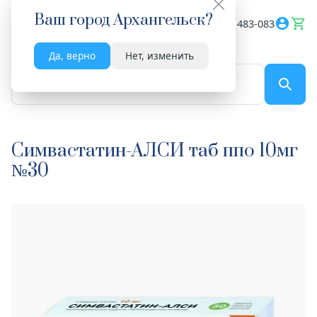
Ваш город
Архангельск
?
Весь сайт
8182 483-083
Да, верно
Нет, изменить
По названию...
Симвастатин-АЛСИ таб ппо 10мг
№30