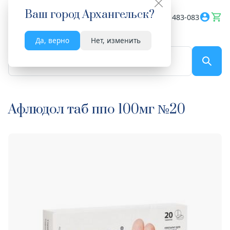
Ваш город
Архангельск
?
Весь сайт
8182 483-083
Да, верно
Нет, изменить
По названию...
Афлюдол таб ппо 100мг №20