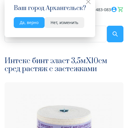
Ваш город
Архангельск
?
Весь сайт
8182 483-083
Да, верно
Нет, изменить
По названию...
Интекс бинт эласт 3,5мX10см
сред растяж с застежками