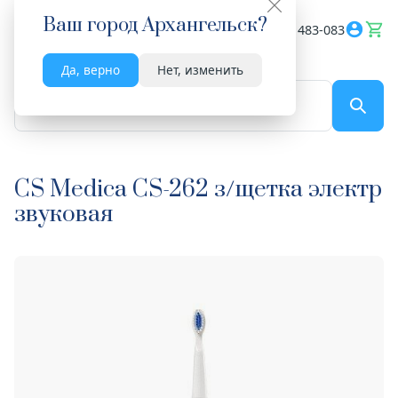
Ваш город
Архангельск
?
Весь сайт
8182 483-083
Да, верно
Нет, изменить
По названию...
CS Medica CS-262 з/щетка электр
звуковая