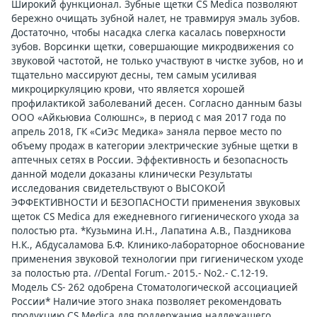
Широкий функционал. Зубные щетки CS Medica позволяют
бережно очищать зубной налет, не травмируя эмаль зубов.
Достаточно, чтобы насадка слегка касалась поверхности
зубов. Ворсинки щетки, совершающие микродвижения со
звуковой частотой, не только участвуют в чистке зубов, но и
тщательно массируют десны, тем самым усиливая
микроциркуляцию крови, что является хорошей
профилактикой заболеваний десен. Согласно данным базы
ООО «Айкьювиа Солюшнс», в период с мая 2017 года по
апрель 2018, ГК «СиЭс Медика» заняла первое место по
объему продаж в категории электрические зубные щетки в
аптечных сетях в России. Эффективность и безопасность
данной модели доказаны клинически Результаты
исследования свидетельствуют о ВЫСОКОЙ
ЭФФЕКТИВНОСТИ И БЕЗОПАСНОСТИ применения звуковых
щеток CS Medica для ежедневного гигиенического ухода за
полостью рта. *Кузьмина И.Н., Лапатина А.В., Паздникова
Н.К., Абдусаламова Б.Ф. Клинико-лабораторное обоснование
применения звуковой технологии при гигиеническом уходе
за полостью рта. //Dental Forum.- 2015.- No2.- С.12-19.
Модель CS- 262 одобрена Стоматологической ассоциацией
России* Наличие этого знака позволяет рекомендовать
продукцию CS Medica для поддержания надлежащего