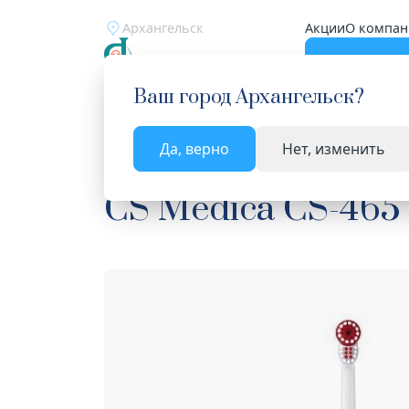
Архангельск
Акции
О компан
Катало
Ваш город
Архангельск
?
Да, верно
Нет, изменить
Главная
Каталог
Уход за полостью рта
Зуб
CS Medica CS-465