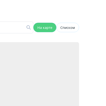
На карте
Списком