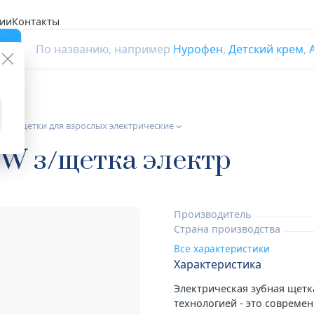
ии
Контакты
г
По названию, например
Нурофен
,
Детский крем
,
ные щетки для взрослых электрические
 W з/щетка электр
Производитель
Страна производства
Все характеристики
Характеристика
Электрическая зубная щетк
технологией - это совреме