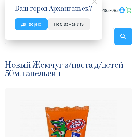
Ваш город
Архангельск
?
Весь сайт
8182 483-083
Да, верно
Нет, изменить
По названию...
Новый Жемчуг з/паста д/детей
50мл апельсин